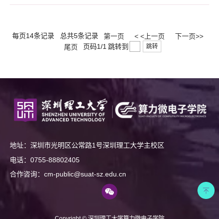
习和交流平台。学生们不仅得以近距离接触行业前沿技术，还有机会与业界领
袖进行面对面的交流，这对于他们的学术成长和职业发展具有重要意义。训练
营学生积极思考，深入学习大会汇聚RVEI战略指导委员会主任、中国工程院
院士倪光南，达摩院院长张建锋，中国电子工业标准化技术协会RISC-V...
每页14条记录
总共5条记录
第一页
< <上一页
下一页>>
页码1/1
跳转到
尾页
跳转
地址：深圳市光明区公常路1号深圳理工大学主校区
电话：0755-88802405
合作咨询：cm-public@suat-sz.edu.cn
Copyright © 深圳理工大学算力微电子学院