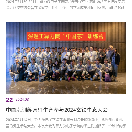
2024年3月20-21日，算力微电子学院成功举办了中国芯训练营学生进展交流
会。此次交流会旨在考察学生们近三个月的学习成果和项目意愿，同时加强师
生间的交流沟通，促进学术氛围的活跃和学生能力的提升。进展交流会担任评
委老师的有：学院副院长李慧云、中科院深圳先进院副研究员邵翠萍、先进院
助理研究员马智恒、先进院工程师杨柳青、中科院工程师缪宇飏和鹏城国家实
验室缪宇驰六位老师，在为期两天的交流会上，学生们依次上台汇...
22
2024.03
中国芯训练营师生齐参与2024玄铁生态大会
2024年3月14日，算力微电子学院在李慧云副院长的带领下，积极组织训练
营的师生参与大会。本次大会为算力微电子学院的学生们提供了一个难得的学